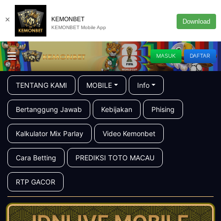
×
KEMONBET
Download
KEMONBET Mobile App
MASUK
DAFTAR
TENTANG KAMI
MOBILE
Info
Bertanggung Jawab
Kebijakan
Phising
Kalkulator Mix Parlay
Video Kemonbet
Cara Betting
PREDIKSI TOTO MACAU
RTP GACOR