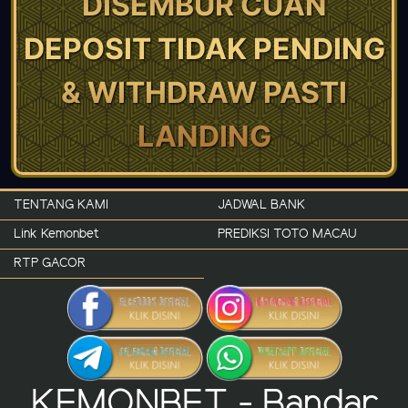
DISEMBUR CUAN
DEPOSIT TIDAK PENDING
& WITHDRAW PASTI
LANDING
TENTANG KAMI
JADWAL BANK
Link Kemonbet
PREDIKSI TOTO MACAU
RTP GACOR
KEMONBET - Bandar