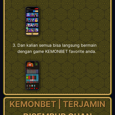
Dan kalian semua bisa langsung bermain
dengan game KEMONBET favorite anda.
KEMONBET | TERJAMIN